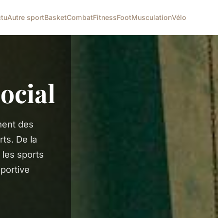
tu
Autre sport
Basket
Combat
Fitness
Foot
Musculation
Vélo
ocial
ment des
rts. De la
 les sports
sportive