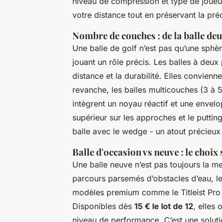
niveau de compression et type de joue
votre distance tout en préservant la préc
Nombre de couches : de la balle de
Une balle de golf n’est pas qu’une sphè
jouant un rôle précis. Les balles à deu
distance et la durabilité. Elles convien
revanche, les balles multicouches (3 à 
intègrent un noyau réactif et une envel
supérieur sur les approches et le puttin
balle avec le wedge - un atout précieux 
Balle d'occasion vs neuve : le choix
Une balle neuve n’est pas toujours la me
parcours parsemés d’obstacles d’eau, l
modèles premium comme le Titleist Pro 
Disponibles dès
15 € le lot de 12
, elles 
niveau de performance. C’est une soluti