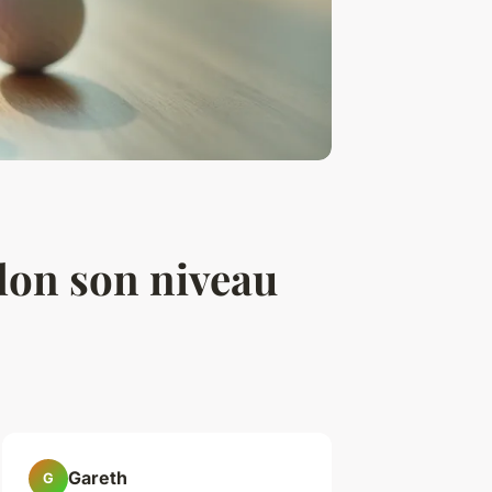
elon son niveau
Gareth
G