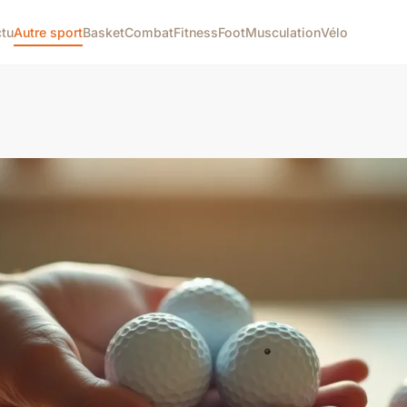
tu
Autre sport
Basket
Combat
Fitness
Foot
Musculation
Vélo