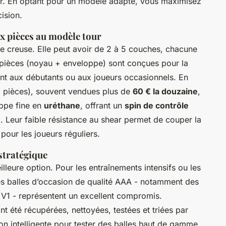
ur. En optant pour un modèle adapté, vous maximisez
ision.
ux pièces au modèle tour
re creuse. Elle peut avoir de 2 à 5 couches, chacune
x pièces (noyau + enveloppe) sont conçues pour la
nent aux débutants ou aux joueurs occasionnels. En
5 pièces), souvent vendues plus de
60 € la douzaine
,
oppe fine en
uréthane
, offrant un
spin de contrôle
g. Leur faible résistance au shear permet de couper la
pour les joueurs réguliers.
 stratégique
illeure option. Pour les entraînements intensifs ou les
es balles d’occasion de qualité AAA - notamment des
V1 - représentent un excellent compromis.
ont été récupérées, nettoyées, testées et triées par
on intelligente pour tester des balles haut de gamme